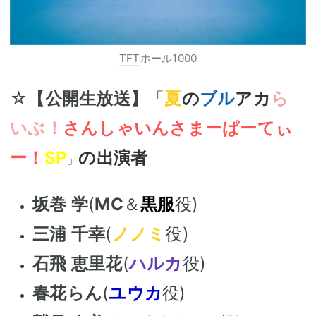
TFT
ホール1000
☆
【公開生放送】
「
夏
の
ブル
アカ
ら
いぶ！
さんしゃいんさまーぱーてぃ
ー！
SP
の出演者
」
坂巻 学
(
MC
＆
黒服
役)
三浦 千幸
(
ノノミ
役)
石飛 恵里花
(
ハルカ
役)
春花らん
(
ユウカ
役)