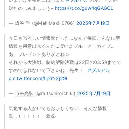
対たのしみましょう⭐︎
https://t.co/guw4qGAGCL
— 坂巻 学 (@MakiMaki_0706)
2025年7月19日
今日も恐ろしい情報量だった…なんで毎回こんなに新
情報を用意出来るんだ…凄いよブルー
アーカイブ
…
あ、プレゼントありがとね☺️
それから大決戦、制約解除決戦は22日の03:59までで
すので忘れないで下さいね！先生！
#ブルアカ
pic.twitter.com/Lj2rY2j29I
—
市来光弘
(@mitsuhiroichiki)
2025年7月19日
気絶する人がいてもおかしくない、そんな情報
量…！！！！！！😭😭