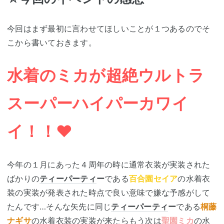
今回はまず最初に言わせてほしいことが１つあるのでそ
こから書いておきます。
水着のミカが超絶ウルトラ
スーパーハイパーカワイ
イ！！❤
今年の１月にあった４周年の時に通常衣装が実装された
ばかりの
ティーパーティ
ー
である
百合園セイア
の水着衣
装の実装が発表された時点で良い意味で嫌な予感がして
たんです…そんな矢先に同じ
ティーパーティ
ー
である
桐藤
ナギサ
の水着衣装の実装が来たらもう次は
聖園ミカ
の水