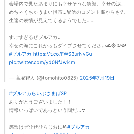
会場内で見たあまりにも幸せそうな笑顔、幸せの涙…
めちゃくちゃうまい指笛…配信のコメント欄からも先
生達の表情が見えてくるようでした……
すごすぎるぜブルアカ…
幸せの海にこれからもダイブさせてください🌊☀️🍉🍉
#ブルアカ
https://t.co/FWS3urNvGu
pic.twitter.com/yd0NfJwi4m
—
高塚智人
(@tomohito0825)
2025年7月19日
#ブルアカらいぶさまぱSP
ありがとうございました！！
情報いっぱいであっという間だ…👙
感想はぜひぜひらじおに🫶
#ブルアカ