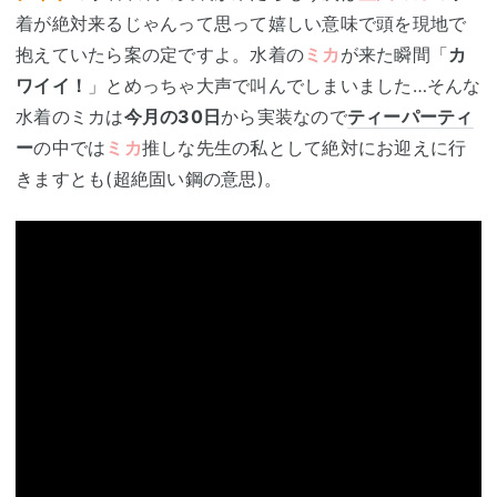
着が絶対来るじゃんって思って嬉しい意味で頭を現地で
抱えていたら案の定ですよ。水着の
ミカ
が来た瞬間「
カ
ワイイ！
」とめっちゃ大声で叫んでしまいました…そんな
水着のミカは
今月の30日
から実装なので
ティーパーティ
ー
の中では
ミカ
推しな先生の私として絶対にお迎えに行
きますとも(超絶固い鋼の意思)。