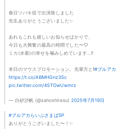
春日ツバキ役で出演致しました
先生ありがとうございました✨️
あれもこれも嬉しいお知らせばかりで、
今日も大興奮の最高の時間でした〜♡
ミカ(水着)の幸せを噛みしめています…!!
本日の
マウスプロモーション
。先輩方と❗️
#ブルアカ
https://t.co/ABMHGnz3Sc
pic.twitter.com/4STOwUwmrz
— 白砂沙帆 (@sahoshirasu)
2025年7月19日
#ブルアカらいぶさまぱSP
ありがとうございました〜！✨