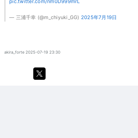
pic.twitter.com/nm0D999mrL
— 三浦千幸 (@m_chiyuki_GG)
2025年7月19日
akira_forte
2025-07-19 23:30