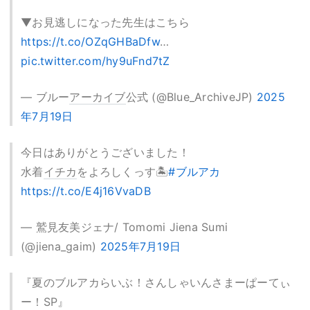
▼お見逃しになった先生はこちら
https://t.co/OZqGHBaDfw
…
pic.twitter.com/hy9uFnd7tZ
— ブルー
アーカイブ
公式 (@Blue_ArchiveJP)
2025
年7月19日
今日はありがとうございました！
水着
イチカ
をよろしくっす🏝️
#ブルアカ
https://t.co/E4j16VvaDB
— 鷲見友美ジェナ/ Tomomi Jiena Sumi
(@jiena_gaim)
2025年7月19日
『夏のブルアカらいぶ！さんしゃいんさまーぱーてぃ
ー！SP』