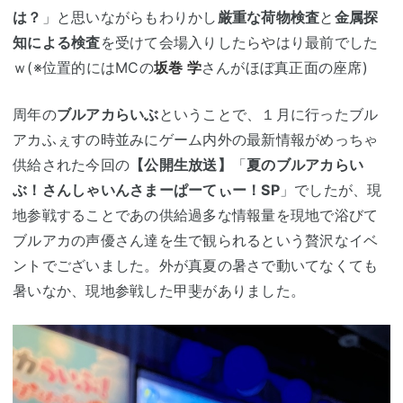
は？
」と思いながらもわりかし
厳重な荷物検査
と
金属探
知による検査
を受けて会場入りしたらやはり最前でした
ｗ(※位置的にはMCの
坂巻 学
さんがほぼ真正面の座席)
周年の
ブルアカらいぶ
ということで、１月に行ったブル
アカふぇすの時並みにゲーム内外の最新情報がめっちゃ
供給された今回の
【公開生放送】
「
夏のブルアカらい
ぶ！さんしゃいんさまーぱーてぃー！SP
」でしたが、現
地参戦することであの供給過多な情報量を現地で浴びて
ブルアカの声優さん達を生で観られるという贅沢なイベ
ントでございました。外が真夏の暑さで動いてなくても
暑いなか、現地参戦した甲斐がありました。