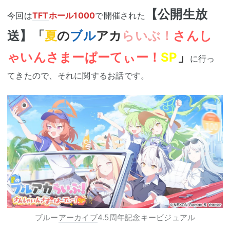
【公開生放
今回は
TFT
ホール1000
で開催された
送】「
夏
の
ブル
アカ
らいぶ！
さんし
ゃいんさまーぱーてぃー！
SP
」
に行っ
てきたので、それに関するお話です。
ブルー
アーカイブ
4.5周年記念キービジュアル