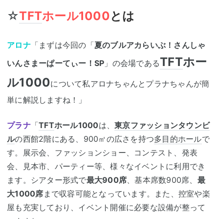
☆
TFT
ホール1000
とは
アロナ
「まずは今回の「
夏のブルアカらいぶ！さんしゃ
TFT
ホー
いんさまーぱーてぃー！SP
」の会場である
ル1000
について私アロナちゃんとプラナちゃんが簡
単に解説しますね！」
プラナ
「
TFT
ホール1000
は、
東京ファッションタウンビ
ル
の西館2階にある、900㎡の広さを持つ
多目的ホール
で
す。展示会、ファッションショー、コンテスト、発表
会、見本市、パーティー等、様々なイベントに利用でき
ます。シアター形式で
最大900席
、基本席数900席、
最
大1000席
まで収容可能となっています。また、控室や楽
屋も充実しており、イベント開催に必要な設備が整って