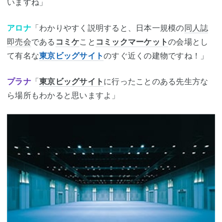
いますね」
アロナ
「わかりやすく説明すると、日本一規模の
同人誌
即売会
である
コミケ
こと
コミックマーケット
の会場とし
て有名な
東京ビッグサイト
のすぐ近くの建物ですね！」
プラナ
「
東京ビッグサイト
に行ったことのある先生方な
ら場所もわかると思いますよ」