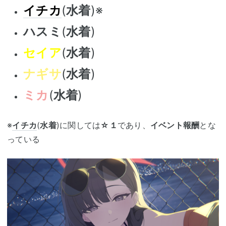
イチカ
(
水着
)※
ハスミ
(
水着
)
セイア
(
水着
)
ナギサ
(
水着
)
ミカ
(
水着
)
※
イチカ
(
水着
)に関しては
☆１
であり、
イベント報酬
とな
っている