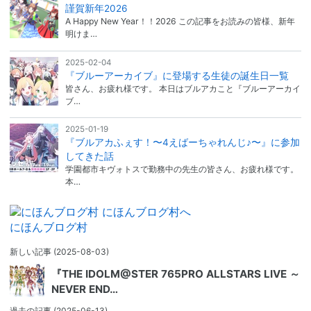
謹賀新年2026
A Happy New Year！！2026 この記事をお読みの皆様、新年
明けま…
2025-02-04
『ブルーアーカイブ』に登場する生徒の誕生日一覧
皆さん、お疲れ様です。 本日はブルアカこと『ブルーアーカイ
ブ…
2025-01-19
『ブルアカふぇす！〜4えばーちゃれんじ♪〜』に参加
してきた話
学園都市キヴォトスで勤務中の先生の皆さん、お疲れ様です。
本…
にほんブログ村
新しい記事
(2025-08-03)
『THE IDOLM@STER 765PRO ALLSTARS LIVE ～
NEVER END…
過去の記事
(2025-06-13)