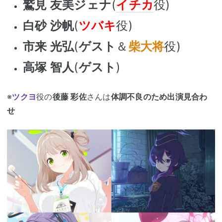
鷲見 友美ジェナ
(
イチカ
役)
白砂 沙帆
(
ツバキ
役)
市来 光弘
(
ゲスト
＆
柴大将
役)
高塚 智人
(
ゲスト
)
※
ツクヨ
役の
後藤 彩佐
さんは
体調不良のため出演見合わ
せ