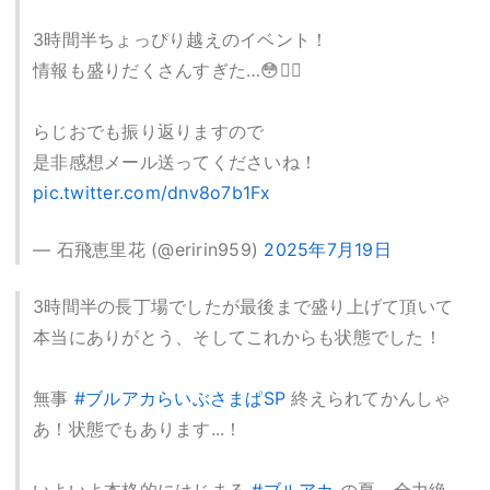
3時間半ちょっぴり越えのイベント！
情報も盛りだくさんすぎた…😳❤️‍🔥
らじおでも振り返りますので
是非感想メール送ってくださいね！
pic.twitter.com/dnv8o7b1Fx
— 石飛恵里花 (@eririn959)
2025年7月19日
3時間半の長丁場でしたが最後まで盛り上げて頂いて
本当にありがとう、そしてこれからも状態でした！
無事
#ブルアカらいぶさまぱSP
終えられてかんしゃ
あ！状態でもあります...！
いよいよ本格的にはじまる
#ブルアカ
の夏、全力絶