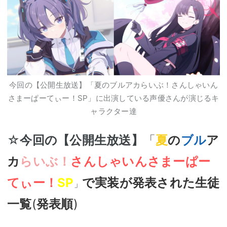
今回の【公開生放送】「夏のブルアカらいぶ！さんしゃいん
さまーぱーてぃー！SP」に出演している声優さんが演じるキ
ャラクター達
☆
今回の【公開生放送】
「
夏
の
ブル
ア
カ
らいぶ！
さんしゃいんさまーぱー
てぃー！
SP
で実装が発表された生徒
」
一覧
(
発表順
)